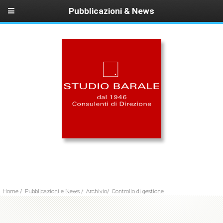
Pubblicazioni & News
Home
/
Pubblicazioni e News
/
Archivio
/
Controllo di gestione