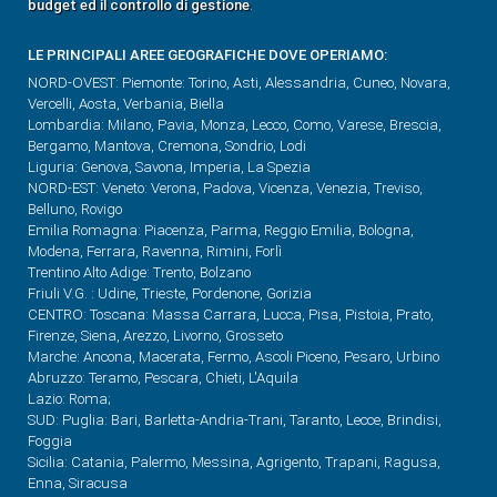
budget ed il controllo di gestione
.
LE PRINCIPALI AREE GEOGRAFICHE DOVE OPERIAMO:
NORD-OVEST: Piemonte: Torino, Asti, Alessandria, Cuneo, Novara,
Vercelli, Aosta, Verbania, Biella
Lombardia: Milano, Pavia, Monza, Lecco, Como, Varese, Brescia,
Bergamo, Mantova, Cremona, Sondrio, Lodi
Liguria: Genova, Savona, Imperia, La Spezia
NORD-EST: Veneto: Verona, Padova, Vicenza, Venezia, Treviso,
Belluno, Rovigo
Emilia Romagna: Piacenza, Parma, Reggio Emilia, Bologna,
Modena, Ferrara, Ravenna, Rimini, Forlì
Trentino Alto Adige: Trento, Bolzano
Friuli V.G. : Udine, Trieste, Pordenone, Gorizia
CENTRO: Toscana: Massa Carrara, Lucca, Pisa, Pistoia, Prato,
Firenze, Siena, Arezzo, Livorno, Grosseto
Marche: Ancona, Macerata, Fermo, Ascoli Piceno, Pesaro, Urbino
Abruzzo: Teramo, Pescara, Chieti, L'Aquila
Lazio: Roma;
SUD: Puglia: Bari, Barletta-Andria-Trani, Taranto, Lecce, Brindisi,
Foggia
Sicilia: Catania, Palermo, Messina, Agrigento, Trapani, Ragusa,
Enna, Siracusa