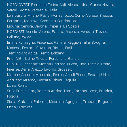
NORD-OVEST: Piemonte: Torino, Asti, Alessandria, Cuneo, Novara,
Vercelli, Aosta, Verbania, Biella
Lombardia: Milano, Pavia, Monza, Lecco, Como, Varese, Brescia,
Bergamo, Mantova, Cremona, Sondrio, Lodi
Liguria: Genova, Savona, Imperia, La Spezia
NORD-EST: Veneto: Verona, Padova, Vicenza, Venezia, Treviso,
Belluno, Rovigo
Emilia Romagna: Piacenza, Parma, Reggio Emilia, Bologna,
Modena, Ferrara, Ravenna, Rimini, Forlì
Trentino Alto Adige: Trento, Bolzano
Friuli V.G. : Udine, Trieste, Pordenone, Gorizia
CENTRO: Toscana: Massa Carrara, Lucca, Pisa, Pistoia, Prato,
Firenze, Siena, Arezzo, Livorno, Grosseto
Marche: Ancona, Macerata, Fermo, Ascoli Piceno, Pesaro, Urbino
Abruzzo: Teramo, Pescara, Chieti, L'Aquila
Lazio: Roma;
SUD: Puglia: Bari, Barletta-Andria-Trani, Taranto, Lecce, Brindisi,
Foggia
Sicilia: Catania, Palermo, Messina, Agrigento, Trapani, Ragusa,
Enna, Siracusa